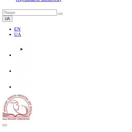
UA
EN
UA