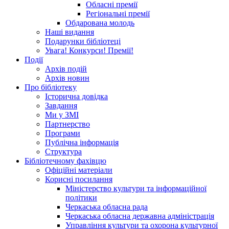
Обласні премії
Регіональні премії
Обдарована молодь
Наші видання
Подарунки бібліотеці
Увага! Конкурси! Премії!
Події
Архів подій
Архів новин
Про бібліотеку
Історична довідка
Завдання
Ми у ЗМІ
Партнерство
Програми
Публічна інформація
Структура
Бібліотечному фахівцю
Офіційні матеріали
Корисні посилання
Міністерство культури та інформаційної
політики
Черкаська обласна рада
Черкаська обласна державна адміністрація
Управління культури та охорона культурної