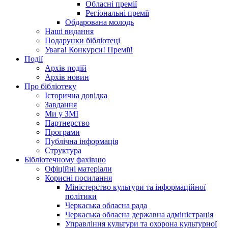
Обласні премії
Регіональні премії
Обдарована молодь
Наші видання
Подарунки бібліотеці
Увага! Конкурси! Премії!
Події
Архів подій
Архів новин
Про бібліотеку
Історична довідка
Завдання
Ми у ЗМІ
Партнерство
Програми
Публічна інформація
Структура
Бібліотечному фахівцю
Офіційні матеріали
Корисні посилання
Міністерство культури та інформаційної
політики
Черкаська обласна рада
Черкаська обласна державна адміністрація
Управління культури та охорона культурної