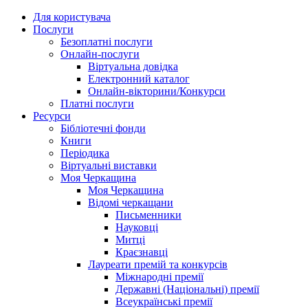
Для користувача
Послуги
Безоплатні послуги
Онлайн-послуги
Віртуальна довідка
Електронний каталог
Онлайн-вікторини/Конкурси
Платні послуги
Ресурси
Бібліотечні фонди
Книги
Періодика
Віртуальні виставки
Моя Черкащина
Моя Черкащина
Відомі черкащани
Письменники
Науковці
Митці
Краєзнавці
Лауреати премій та конкурсів
Міжнародні премії
Державні (Національні) премії
Всеукраїнські премії