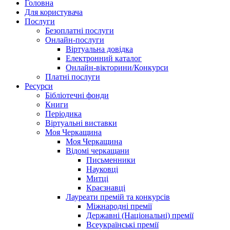
Головна
Для користувача
Послуги
Безоплатні послуги
Онлайн-послуги
Віртуальна довідка
Електронний каталог
Онлайн-вікторини/Конкурси
Платні послуги
Ресурси
Бібліотечні фонди
Книги
Періодика
Віртуальні виставки
Моя Черкащина
Моя Черкащина
Відомі черкащани
Письменники
Науковці
Митці
Краєзнавці
Лауреати премій та конкурсів
Міжнародні премії
Державні (Національні) премії
Всеукраїнські премії