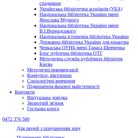
спадщини
Українська бібліотечна асоціація (УБА)
Національна бібліотека України імені
Ярослава Мудрого
Національна бібліотека України імені
В.І.Вернадського
Національна історична бібліотека України
Державна бібліотека України для юнацтва
Черкаська ОУНБ імені Тараса Шевченка
Блог публічна бібліотека ОТГ
Методична служба публічних бібліотек
Києва
Методичні рекомендації
Конкурси, вікторини
Соціологічні вивчення
Підвищення фахової майстерності
Контакти
Віртуальна довідка
Зворотній зв'язок
Гостьова книга
0472 376 500
Для людей з порушенням зору
Підтримати бібліотеку