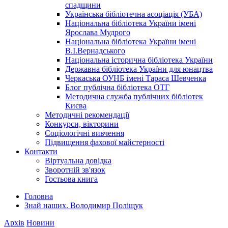
спадщини
Українська бібліотечна асоціація (УБА)
Національна бібліотека України імені
Ярослава Мудрого
Національна бібліотека України імені
В.І.Вернадського
Національна історична бібліотека України
Державна бібліотека України для юнацтва
Черкаська ОУНБ імені Тараса Шевченка
Блог публічна бібліотека ОТГ
Методична служба публічних бібліотек
Києва
Методичні рекомендації
Конкурси, вікторини
Соціологічні вивчення
Підвищення фахової майстерності
Контакти
Віртуальна довідка
Зворотній зв'язок
Гостьова книга
Головна
Знай наших. Володимир Поліщук
Архів
Новини