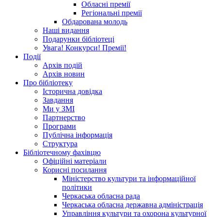
Обласні премії
Регіональні премії
Обдарована молодь
Наші видання
Подарунки бібліотеці
Увага! Конкурси! Премії!
Події
Архів подій
Архів новин
Про бібліотеку
Історична довідка
Завдання
Ми у ЗМІ
Партнерство
Програми
Публічна інформація
Структура
Бібліотечному фахівцю
Офіційні матеріали
Корисні посилання
Міністерство культури та інформаційної
політики
Черкаська обласна рада
Черкаська обласна державна адміністрація
Управління культури та охорона культурної