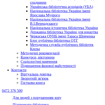
спадщини
Українська бібліотечна асоціація (УБА)
Національна бібліотека України імені
Ярослава Мудрого
Національна бібліотека України імені
В.І.Вернадського
Національна історична бібліотека України
Державна бібліотека України для юнацтва
Черкаська ОУНБ імені Тараса Шевченка
Блог публічна бібліотека ОТГ
Методична служба публічних бібліотек
Києва
Методичні рекомендації
Конкурси, вікторини
Соціологічні вивчення
Підвищення фахової майстерності
Контакти
Віртуальна довідка
Зворотній зв'язок
Гостьова книга
0472 376 500
Для людей з порушенням зору
Підтримати бібліотеку