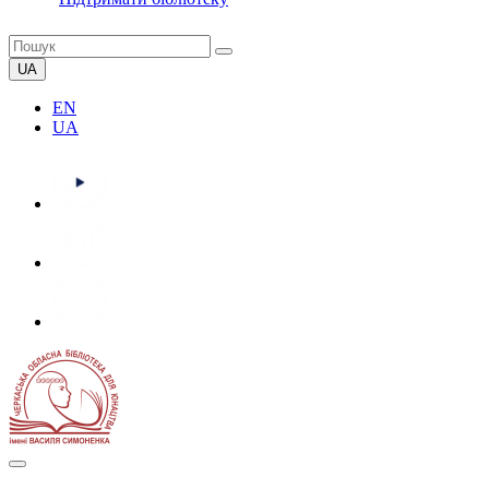
UA
EN
UA