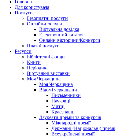
Головна
Для користувача
Послуги
Безоплатні послуги
Онлайн-послуги
Віртуальна довідка
Електронний каталог
Онлайн-вікторини/Конкурси
Платні послуги
Ресурси
Бібліотечні фонди
Книги
Періодика
Віртуальні виставки
Моя Черкащина
Моя Черкащина
Відомі черкащани
Письменники
Науковці
Митці
Краєзнавці
Лауреати премій та конкурсів
Міжнародні премії
Державні (Національні) премії
Всеукраїнські премії