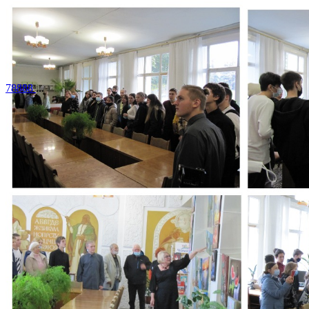
78888
...