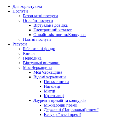
Для користувача
Послуги
Безоплатні послуги
Онлайн-послуги
Віртуальна довідка
Електронний каталог
Онлайн-вікторини/Конкурси
Платні послуги
Ресурси
Бібліотечні фонди
Книги
Періодика
Віртуальні виставки
Моя Черкащина
Моя Черкащина
Відомі черкащани
Письменники
Науковці
Митці
Краєзнавці
Лауреати премій та конкурсів
Міжнародні премії
Державні (Національні) премії
Всеукраїнські премії