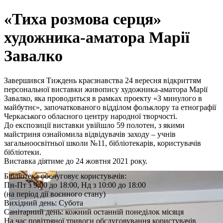
«Тиха розмова серця»
художника-аматора Марії
Завалко
Завершився Тиждень краєзнавства 24 вересня відкриттям
персональної виставки живопису художника-аматора Марії
Завалко, яка проводиться в рамках проекту «З минулого в
майбутнє», започаткованого відділом фольклору та етнографії
Черкаського обласного центру народної творчості.
До експозиції виставки увійшло 59 полотен, з якими
майстриня ознайомила відвідувачів заходу – учнів
загальноосвітньої школи №11, бібліотекарів, користувачів
бібліотеки.
Виставка діятиме до 24 жовтня 2021 року.
Бібліотека обслуговує користувачів:
Пн-Пт з 9:00 до 18:00, Нд з 10:00 до 18:00
(на період дії воєнного стану)
Вихідний день: Субота
Санітарний день: кожний останній понеділок місяця
На час повітряної тривоги обслуговування користувачів