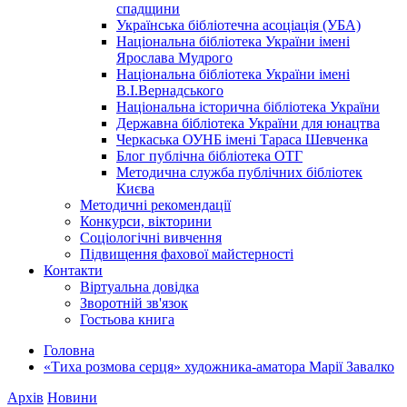
спадщини
Українська бібліотечна асоціація (УБА)
Національна бібліотека України імені
Ярослава Мудрого
Національна бібліотека України імені
В.І.Вернадського
Національна історична бібліотека України
Державна бібліотека України для юнацтва
Черкаська ОУНБ імені Тараса Шевченка
Блог публічна бібліотека ОТГ
Методична служба публічних бібліотек
Києва
Методичні рекомендації
Конкурси, вікторини
Соціологічні вивчення
Підвищення фахової майстерності
Контакти
Віртуальна довідка
Зворотній зв'язок
Гостьова книга
Головна
«Тиха розмова серця» художника-аматора Марії Завалко
Архів
Новини