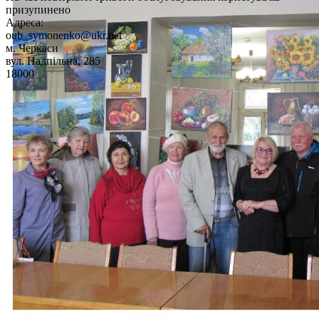
призупинено
Адреса:
oub_symonenko@ukr.net
м. Черкаси
вул. Надпільна, 285
18000