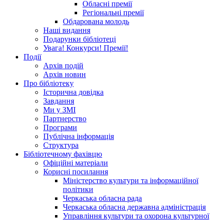
Обласні премії
Регіональні премії
Обдарована молодь
Наші видання
Подарунки бібліотеці
Увага! Конкурси! Премії!
Події
Архів подій
Архів новин
Про бібліотеку
Історична довідка
Завдання
Ми у ЗМІ
Партнерство
Програми
Публічна інформація
Структура
Бібліотечному фахівцю
Офіційні матеріали
Корисні посилання
Міністерство культури та інформаційної
політики
Черкаська обласна рада
Черкаська обласна державна адміністрація
Управління культури та охорона культурної