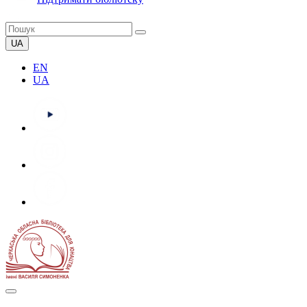
UA
EN
UA