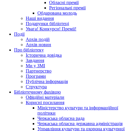
Обласні премії
Регіональні премії
Обдарована молодь
Наші видання
Подарунки бібліотеці
Увага! Конкурси! Премії!
Події
Архів подій
Архів новин
Про бібліотеку
Історична довідка
Завдання
Ми у ЗМІ
Партнерство
Програми
Публічна інформація
Структура
Бібліотечному фахівцю
Офіційні матеріали
Корисні посилання
Міністерство культури та інформаційної
політики
Черкаська обласна рада
Черкаська обласна державна адміністрація
Управління культури та охорона культурної