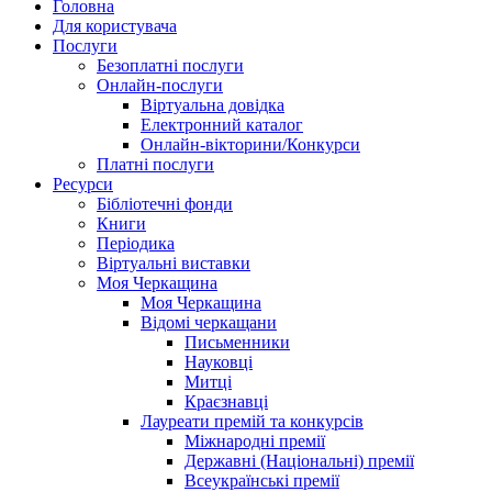
Головна
Для користувача
Послуги
Безоплатні послуги
Онлайн-послуги
Віртуальна довідка
Електронний каталог
Онлайн-вікторини/Конкурси
Платні послуги
Ресурси
Бібліотечні фонди
Книги
Періодика
Віртуальні виставки
Моя Черкащина
Моя Черкащина
Відомі черкащани
Письменники
Науковці
Митці
Краєзнавці
Лауреати премій та конкурсів
Міжнародні премії
Державні (Національні) премії
Всеукраїнські премії