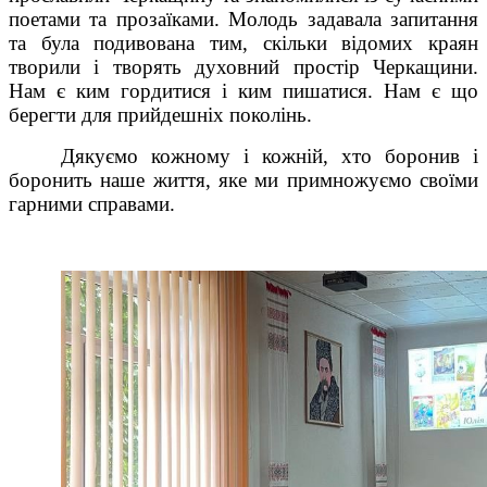
поетами та прозаїками. Молодь задавала запитання
та була подивована тим, скільки відомих краян
творили і творять духовний простір Черкащини.
Нам є ким гордитися і ким пишатися. Нам є що
берегти для прийдешніх поколінь.
Дякуємо кожному і кожній, хто боронив і
боронить наше життя, яке ми примножуємо своїми
гарними справами.