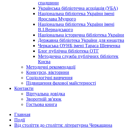
спадщини
Українська бібліотечна асоціація (УБА)
Національна бібліотека України імені
Ярослава Мудрого
Національна бібліотека України імені
В.І.Вернадського
Національна історична бібліотека України
Державна бібліотека України для юнацтва
Черкаська ОУНБ імені Тараса Шевченка
Блог публічна бібліотека ОТГ
Методична служба публічних бібліотек
Києва
Методичні рекомендації
Конкурси, вікторини
Соціологічні вивчення
Підвищення фахової майстерності
Контакти
Віртуальна довідка
Зворотній зв'язок
Гостьова книга
Главная
Події
Від століття до століття: літературна Черкащина