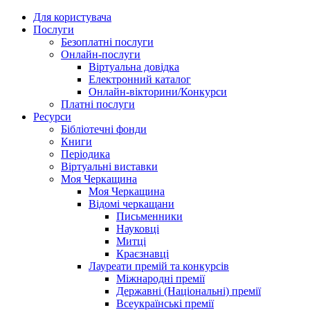
Для користувача
Послуги
Безоплатні послуги
Онлайн-послуги
Віртуальна довідка
Електронний каталог
Онлайн-вікторини/Конкурси
Платні послуги
Ресурси
Бібліотечні фонди
Книги
Періодика
Віртуальні виставки
Моя Черкащина
Моя Черкащина
Відомі черкащани
Письменники
Науковці
Митці
Краєзнавці
Лауреати премій та конкурсів
Міжнародні премії
Державні (Національні) премії
Всеукраїнські премії