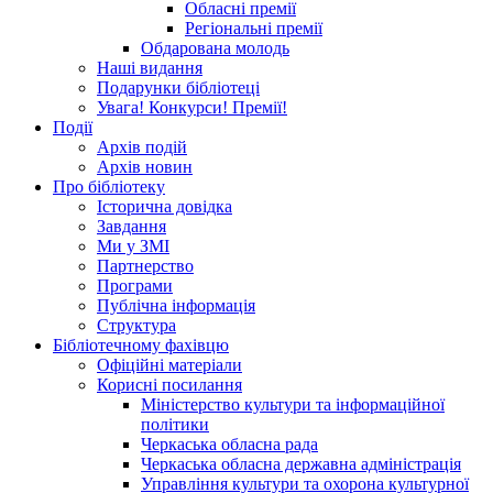
Обласні премії
Регіональні премії
Обдарована молодь
Наші видання
Подарунки бібліотеці
Увага! Конкурси! Премії!
Події
Архів подій
Архів новин
Про бібліотеку
Історична довідка
Завдання
Ми у ЗМІ
Партнерство
Програми
Публічна інформація
Структура
Бібліотечному фахівцю
Офіційні матеріали
Корисні посилання
Міністерство культури та інформаційної
політики
Черкаська обласна рада
Черкаська обласна державна адміністрація
Управління культури та охорона культурної