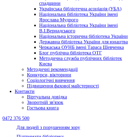
спадщини
Українська бібліотечна асоціація (УБА)
Національна бібліотека України імені
Ярослава Мудрого
Національна бібліотека України імені
В.І.Вернадського
Національна історична бібліотека України
Державна бібліотека України для юнацтва
Черкаська ОУНБ імені Тараса Шевченка
Блог публічна бібліотека ОТГ
Методична служба публічних бібліотек
Києва
Методичні рекомендації
Конкурси, вікторини
Соціологічні вивчення
Підвищення фахової майстерності
Контакти
Віртуальна довідка
Зворотній зв'язок
Гостьова книга
0472 376 500
Для людей з порушенням зору
Підтримати бібліотеку